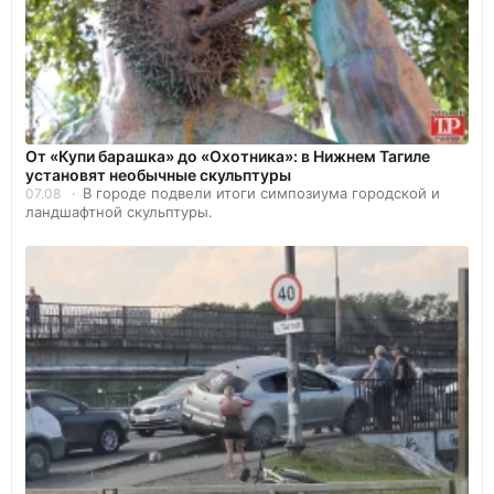
От «Купи барашка» до «Охотника»: в Нижнем Тагиле
установят необычные скульптуры
В городе подвели итоги симпозиума городской и
07.08
ландшафтной скульптуры.