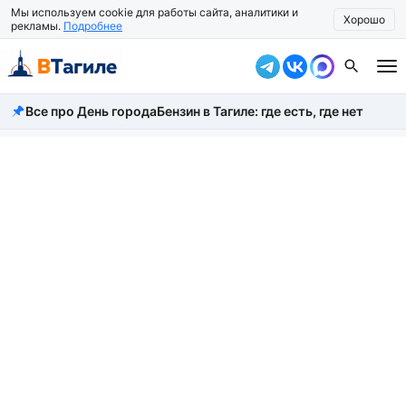
Мы используем cookie для работы сайта, аналитики и
Хорошо
рекламы.
Подробнее
Все про День города
Бензин в Тагиле: где есть, где нет
Все новости
Происшествия
Город
Власть
Жизнь
Экономика
Общество
Рассказать новость