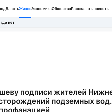
род
Власть
Жизнь
Экономика
Общество
Рассказать новость
 где нет
ашеву подписи жителей Нижн
есторождений подземных вод.
 профанацией