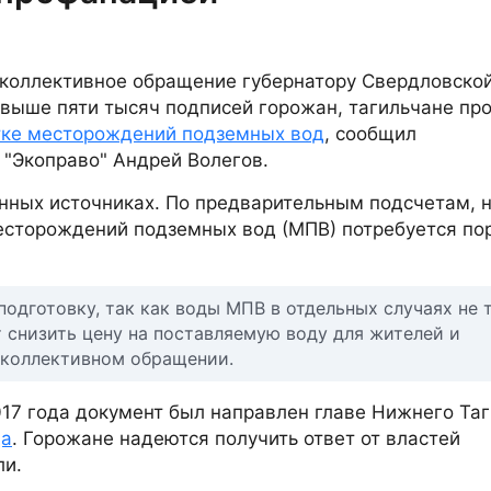
 коллективное обращение губернатору Свердловско
выше пяти тысяч подписей горожан, тагильчане про
тке месторождений подземных вод
, сообщил
"Экоправо" Андрей Волегов.
анных источниках. По предварительным подсчетам, 
есторождений подземных вод (МПВ) потребуется по
подготовку, так как воды МПВ в отдельных случаях не 
т снизить цену на поставляемую воду для жителей и
в коллективном обращении.
017 года документ был направлен главе Нижнего Та
да
. Горожане надеются получить ответ от властей
ли.