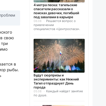
4 метра песка: тагильские
спасатели рассказали о
поисках девочки, погибшей
 проблем
под завалами в карьере
Решается вопрос о
06.08
привлечении
специалистов «Центроспаса».
нского
 в свою
 три
димо
вается в
мор рыбы.
ь
Будут сюрпризы и
эксперименты: как Нижний
Тагил отпразднует День
города
Каждый найдет занятие
05.08
по душе.