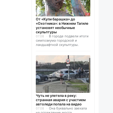
От «Купи барашка» до
«Охотника»: в Нижнем Тагиле
установят необычные
скульптуры
В городе подвели итоги
07.08
симпозиума городской и
ландшафтной скульптуры.
Чуть не улетела в реку:
странная авария с участием
автоледи попала на видео
Она буквально заехала
07.08
на ограждение моста.