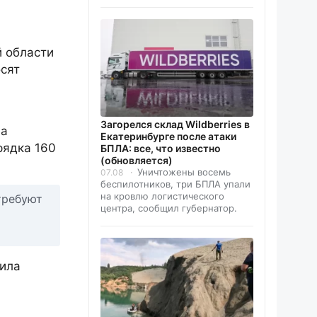
й области
сят
Загорелся склад Wildberries в
на
Екатеринбурге после атаки
рядка 160
БПЛА: все, что известно
(обновляется)
Уничтожены восемь
07.08
беспилотников, три БПЛА упали
на кровлю логистического
требуют
центра, сообщил губернатор.
гила