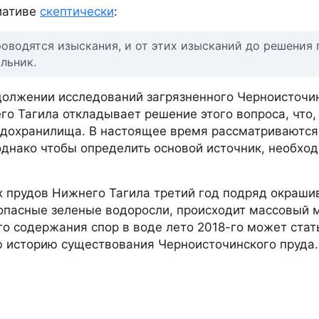
иативе
скептически
:
проводятся изыскания, и от этих изысканий до решения
альник.
одолжении исследований загрязненного Черноисточи
го Тагила откладывает решение этого вопроса, что,
водохранилища. В настоящее время рассматриваются
однако чтобы определить основой источник, необхо
ых прудов Нижнего Тагила третий год подряд окраши
опасные зеленые водоросли, происходит массовый 
го содержания спор в воде лето 2018-го может стат
ю историю существования Черноисточинского пруда.