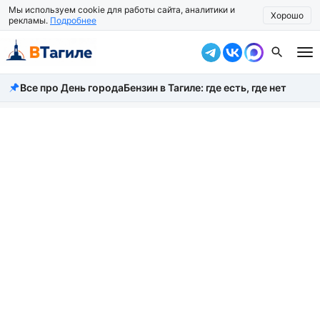
Мы используем cookie для работы сайта, аналитики и
Хорошо
рекламы.
Подробнее
Все про День города
Бензин в Тагиле: где есть, где нет
Все новости
Происшествия
Город
Власть
Жизнь
Экономика
Общество
Рассказать новость