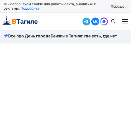
Мы используем cookie для работы сайта, аналитики и
Хорошо
рекламы.
Подробнее
Все про День города
Бензин в Тагиле: где есть, где нет
Все новости
Происшествия
Город
Власть
Жизнь
Экономика
Общество
Рассказать новость