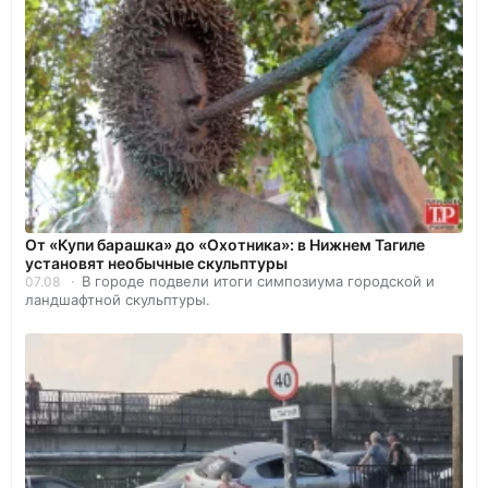
От «Купи барашка» до «Охотника»: в Нижнем Тагиле
установят необычные скульптуры
В городе подвели итоги симпозиума городской и
07.08
ландшафтной скульптуры.