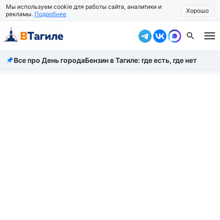
Мы используем cookie для работы сайта, аналитики и
Хорошо
рекламы.
Подробнее
Все про День города
Бензин в Тагиле: где есть, где нет
Все новости
Происшествия
Город
Власть
Жизнь
Экономика
Общество
Рассказать новость