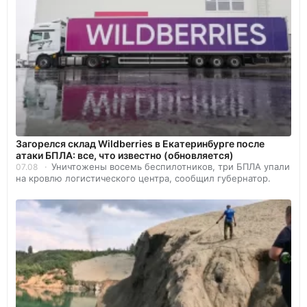
Загорелся склад Wildberries в Екатеринбурге после
атаки БПЛА: все, что известно (обновляется)
Уничтожены восемь беспилотников, три БПЛА упали
07.08
на кровлю логистического центра, сообщил губернатор.