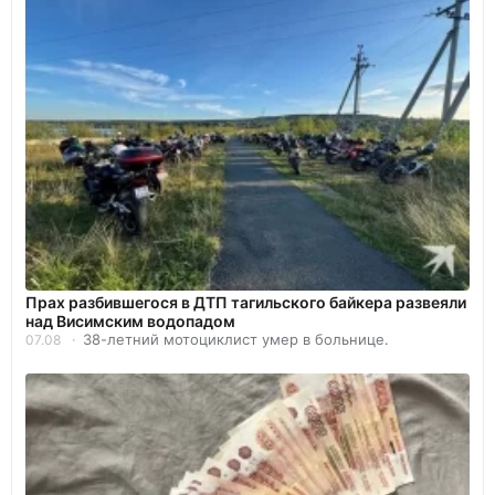
Прах разбившегося в ДТП тагильского байкера развеяли
над Висимским водопадом
38-летний мотоциклист умер в больнице.
07.08