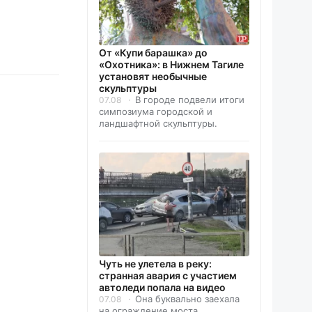
От «Купи барашка» до
«Охотника»: в Нижнем Тагиле
установят необычные
скульптуры
В городе подвели итоги
07.08
симпозиума городской и
ландшафтной скульптуры.
Чуть не улетела в реку:
странная авария с участием
автоледи попала на видео
Она буквально заехала
07.08
на ограждение моста.