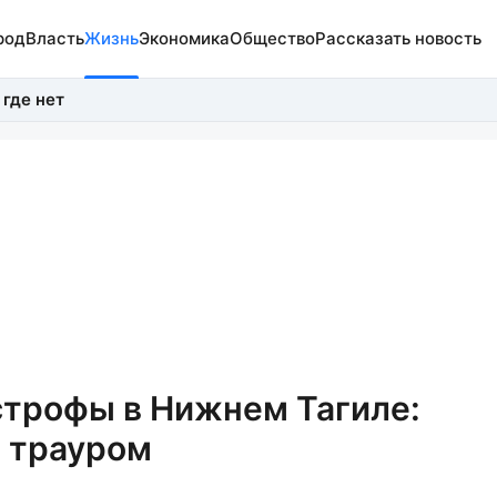
род
Власть
Жизнь
Экономика
Общество
Рассказать новость
 где нет
астрофы в Нижнем Тагиле:
я трауром