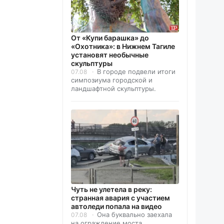
От «Купи барашка» до
«Охотника»: в Нижнем Тагиле
установят необычные
скульптуры
В городе подвели итоги
07.08
симпозиума городской и
ландшафтной скульптуры.
Чуть не улетела в реку:
странная авария с участием
автоледи попала на видео
Она буквально заехала
07.08
на ограждение моста.