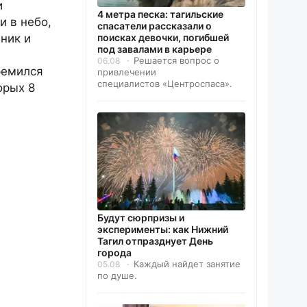
и
4 метра песка: тагильские
и в небо,
спасатели рассказали о
поисках девочки, погибшей
ник и
под завалами в карьере
Решается вопрос о
06.08
ремился
привлечении
специалистов «Центроспаса».
орых 8
Будут сюрпризы и
эксперименты: как Нижний
Тагил отпразднует День
города
Каждый найдет занятие
05.08
по душе.