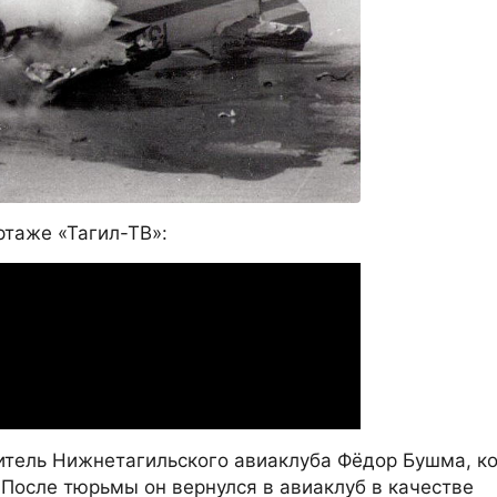
ртаже «Тагил-ТВ»:
итель Нижнетагильского авиаклуба Фёдор Бушма, к
 После тюрьмы он вернулся в авиаклуб в качестве