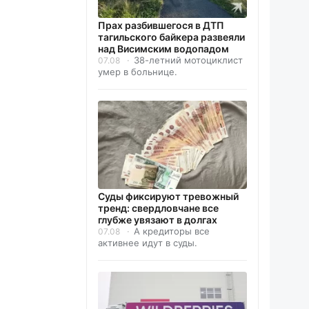
Прах разбившегося в ДТП
тагильского байкера развеяли
над Висимским водопадом
38-летний мотоциклист
07.08
умер в больнице.
Суды фиксируют тревожный
тренд: свердловчане все
глубже увязают в долгах
А кредиторы все
07.08
активнее идут в суды.