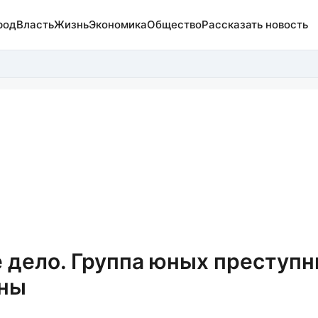
род
Власть
Жизнь
Экономика
Общество
Рассказать новость
е дело. Группа юных преступн
ины