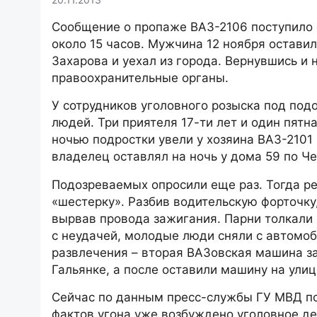
Сообщение о пропаже ВАЗ-2106 поступило 
около 15 часов. Мужчина 12 ноября остави
Захарова и уехал из города. Вернувшись и 
правоохранительные органы.
У сотрудников уголовного розыска под по
людей. Три приятеля 17-ти лет и один пятн
ночью подростки увели у хозяина ВАЗ-2101
владелец оставлял на ночь у дома 59 по Ч
Подозреваемых опросили еще раз. Тогда реб
«шестерку». Разбив водительскую форточку
вырвав провода зажигания. Парни толкали 
с неудачей, молодые люди сняли с автомоб
развлечения – вторая ВАЗовская машина за
Гальянке, а после оставили машину на улиц
Сейчас по данным пресс-службы ГУ МВД по
фактов угона уже возбуждено уголовное де