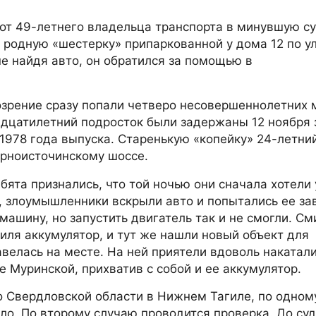
от 49-летнего владельца транспорта в минувшую су
л родную «шестерку» припаркованной у дома 12 по у
не найдя авто, он обратился за помощью в
дозрение сразу попали четверо несовершеннолетних
адцатилетний подросток были задержаны 12 ноября з
 1978 года выпуска. Старенькую «копейку» 24-летни
ерноисточинскому шоссе.
ята признались, что той ночью они сначала хотели 
, злоумышленники вскрыли авто и попытались ее за
машину, но запустить двигатель так и не смогли. С
иля аккумулятор, и тут же нашли новый объект для
велась на месте. На ней приятели вдоволь накатали
е Муринской, прихватив с собой и ее аккумулятор.
 Свердловской области в Нижнем Тагиле, по одном
ло. По второму случаю проводится проверка. До су