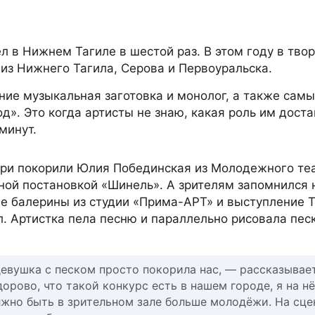
 в Нижнем Тагиле в шестой раз. В этом году в тво
 из Нижнего Тагила, Серова и Первоуральска.
ие музыкальная заготовка и монолог, а также сам
». Это когда артисты не знаю, какая роль им доста
минут.
ри покорили Юлия Побединская из Молодежного теа
ной постановкой «Шинель». А зрителям запомнился
ые балерины из студии «Прима-АРТ» и выступление 
. Артистка пела песню и параллельно рисовала пес
девушка с песком просто покорила нас, — рассказывае
орово, что такой конкурс есть в нашем городе, я на н
олжно быть в зрительном зале больше молодёжи. На сце