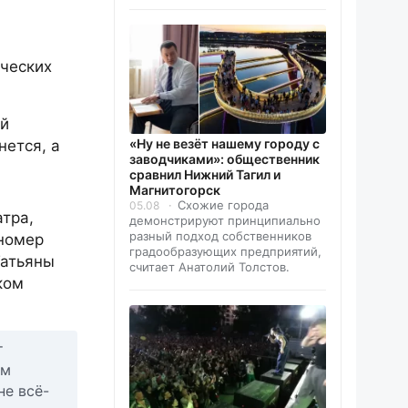
рческих
ый
«Ну не везёт нашему городу с
нется, а
заводчиками»: общественник
сравнил Нижний Тагил и
Магнитогорск
Схожие города
05.08
тра,
демонстрируют принципиально
разный подход собственников
 номер
градообразующих предприятий,
Татьяны
считает Анатолий Толстов.
ком
т
ём
не всё-