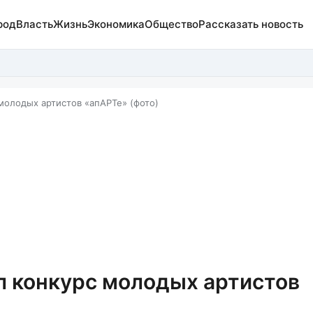
род
Власть
Жизнь
Экономика
Общество
Рассказать новость
молодых артистов «апАРТе» (фото)
л конкурс молодых артистов