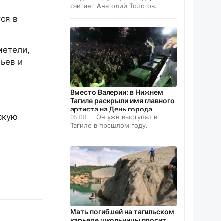
считает Анатолий Толстов.
ся в
метели,
ьев и
Вместо Валерии: в Нижнем
Тагиле раскрыли имя главного
артиста на День города
скую
Он уже выступал в
05.08
Тагиле в прошлом году.
Мать погибшей на тагильском
карьере школьницы просит