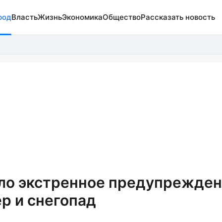
род
Власть
Жизнь
Экономика
Общество
Рассказать новость
ло экстренное предупрежден
р и снегопад