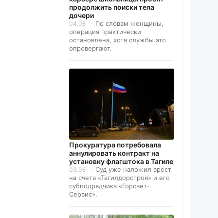
продолжить поиски тела
дочери
По словам женщины,
04.08
операция практически
остановлена, хотя службы это
опровергают.
Прокуратура потребовала
аннулировать контракт на
установку флагштока в Тагиле
Суд уже наложил арест
03.08
на счета «Тагилдорстроя» и его
субподрядчика «Горсвет-
Сервис».