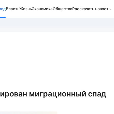
род
Власть
Жизнь
Экономика
Общество
Рассказать новость
сирован миграционный спад