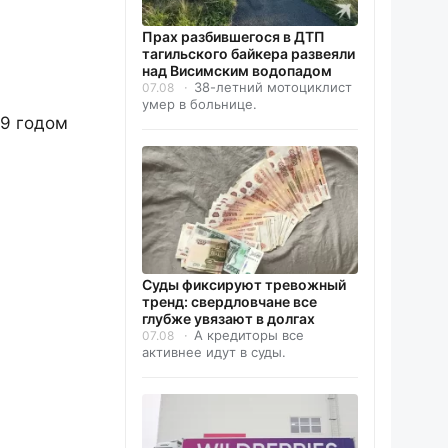
Прах разбившегося в ДТП
тагильского байкера развеяли
над Висимским водопадом
38-летний мотоциклист
07.08
умер в больнице.
09 годом
Суды фиксируют тревожный
тренд: свердловчане все
глубже увязают в долгах
А кредиторы все
07.08
активнее идут в суды.