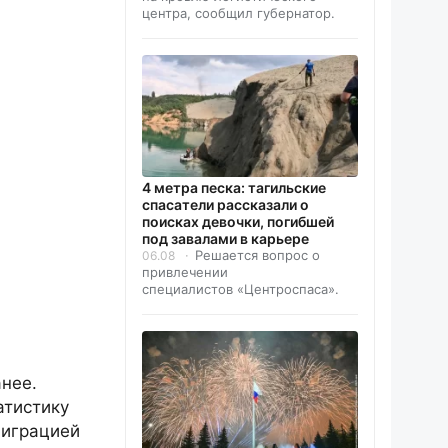
центра, сообщил губернатор.
4 метра песка: тагильские
спасатели рассказали о
поисках девочки, погибшей
под завалами в карьере
Решается вопрос о
06.08
привлечении
специалистов «Центроспаса».
анее.
атистику
миграцией