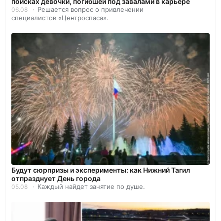
поисках девочки, погибшей под завалами в карьере
Решается вопрос о привлечении
06.08
специалистов «Центроспаса».
Будут сюрпризы и эксперименты: как Нижний Тагил
отпразднует День города
Каждый найдет занятие по душе.
05.08