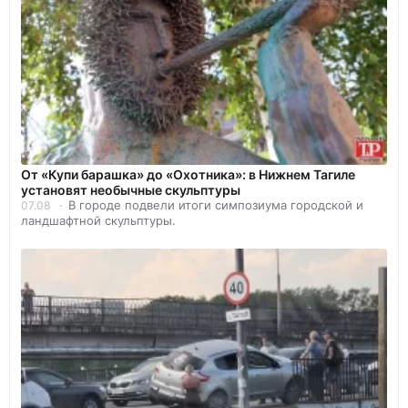
От «Купи барашка» до «Охотника»: в Нижнем Тагиле
установят необычные скульптуры
В городе подвели итоги симпозиума городской и
07.08
ландшафтной скульптуры.