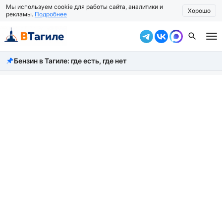
Мы используем cookie для работы сайта, аналитики и
Хорошо
рекламы.
Подробнее
Бензин в Тагиле: где есть, где нет
Все новости
Происшествия
Город
Власть
Жизнь
Экономика
Общество
Рассказать новость