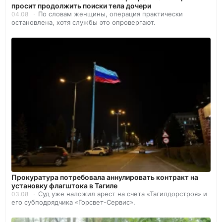
просит продолжить поиски тела дочери
По словам женщины, операция практически
04.08
остановлена, хотя службы это опровергают.
Прокуратура потребовала аннулировать контракт на
установку флагштока в Тагиле
Суд уже наложил арест на счета «Тагилдорстроя» и
03.08
его субподрядчика «Горсвет-Сервис».