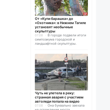
От «Купи барашка» до
«Охотника»: в Нижнем Тагиле
установят необычные
скульптуры
В городе подвели итоги
07.08
симпозиума городской и
ландшафтной скульптуры.
Чуть не улетела в реку:
странная авария с участием
автоледи попала на видео
Она буквально заехала
07.08
на ограждение моста.