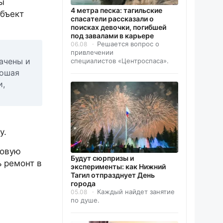
ы
4 метра песка: тагильские
объект
спасатели рассказали о
поисках девочки, погибшей
под завалами в карьере
Решается вопрос о
06.08
привлечении
ачены и
специалистов «Центроспаса».
рошая
и,
у.
ровую
Будут сюрпризы и
 ремонт в
эксперименты: как Нижний
Тагил отпразднует День
города
Каждый найдет занятие
05.08
по душе.