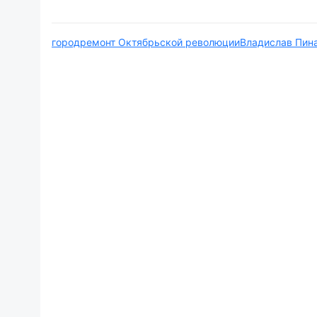
город
ремонт Октябрьской революции
Владислав Пин