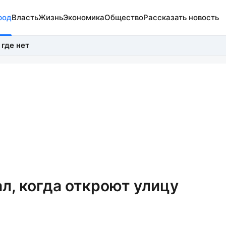
род
Власть
Жизнь
Экономика
Общество
Рассказать новость
 где нет
л, когда откроют улицу