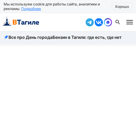
Мы используем cookie для работы сайта, аналитики и
Хорошо
рекламы.
Подробнее
Все про День города
Бензин в Тагиле: где есть, где нет
Все новости
Происшествия
Город
Власть
Жизнь
Экономика
Общество
Рассказать новость