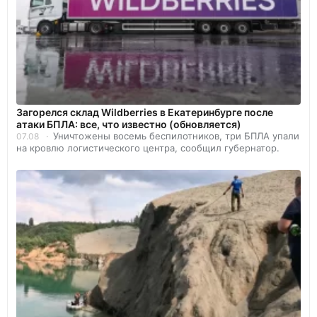
Загорелся склад Wildberries в Екатеринбурге после
атаки БПЛА: все, что известно (обновляется)
Уничтожены восемь беспилотников, три БПЛА упали
07.08
на кровлю логистического центра, сообщил губернатор.