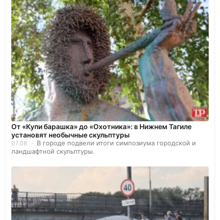
От «Купи барашка» до «Охотника»: в Нижнем Тагиле
установят необычные скульптуры
В городе подвели итоги симпозиума городской и
07.08
ландшафтной скульптуры.