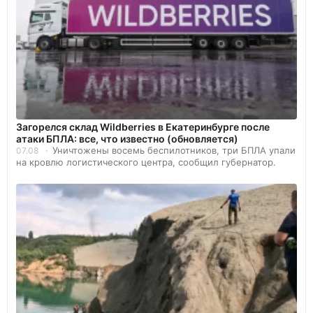
Загорелся склад Wildberries в Екатеринбурге после
атаки БПЛА: все, что известно (обновляется)
Уничтожены восемь беспилотников, три БПЛА упали
07.08
на кровлю логистического центра, сообщил губернатор.