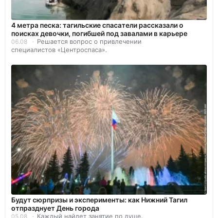
4 метра песка: тагильские спасатели рассказали о
поисках девочки, погибшей под завалами в карьере
Решается вопрос о привлечении
06.08
специалистов «Центроспаса».
Будут сюрпризы и эксперименты: как Нижний Тагил
отпразднует День города
Каждый найдет занятие по душе.
05.08