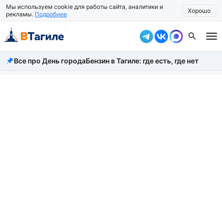
Мы используем cookie для работы сайта, аналитики и
Хорошо
рекламы.
Подробнее
Все про День города
Бензин в Тагиле: где есть, где нет
Все новости
Происшествия
Город
Власть
Жизнь
Экономика
Общество
Рассказать новость