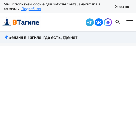
Мы используем cookie для работы сайта, аналитики и
Хорошо
рекламы.
Подробнее
Бензин в Тагиле: где есть, где нет
Все новости
Происшествия
Город
Власть
Жизнь
Экономика
Общество
Рассказать новость