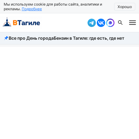
Мы используем cookie для работы сайта, аналитики и
Хорошо
рекламы.
Подробнее
Все про День города
Бензин в Тагиле: где есть, где нет
Все новости
Происшествия
Город
Власть
Жизнь
Экономика
Общество
Рассказать новость