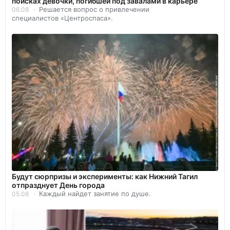
поисках девочки, погибшей под завалами в карьере
Решается вопрос о привлечении
06.08
специалистов «Центроспаса».
Будут сюрпризы и эксперименты: как Нижний Тагил
отпразднует День города
Каждый найдет занятие по душе.
05.08