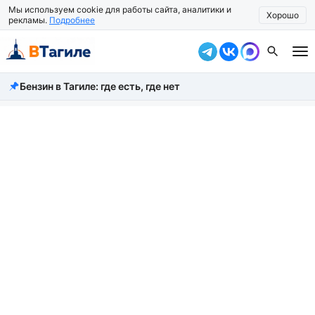
Мы используем cookie для работы сайта, аналитики и
Хорошо
рекламы.
Подробнее
Бензин в Тагиле: где есть, где нет
Все новости
Происшествия
Город
Власть
Жизнь
Экономика
Общество
Рассказать новость