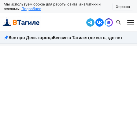
Мы используем cookie для работы сайта, аналитики и
Хорошо
рекламы.
Подробнее
Все про День города
Бензин в Тагиле: где есть, где нет
Все новости
Происшествия
Город
Власть
Жизнь
Экономика
Общество
Рассказать новость