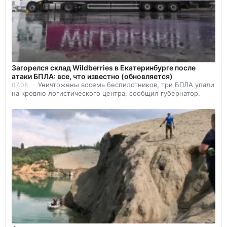
Загорелся склад Wildberries в Екатеринбурге после
атаки БПЛА: все, что известно (обновляется)
Уничтожены восемь беспилотников, три БПЛА упали
07.08
на кровлю логистического центра, сообщил губернатор.