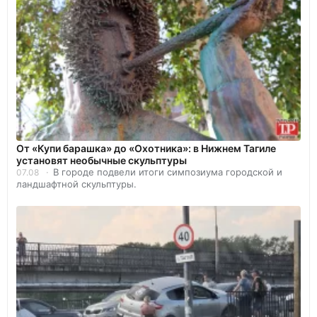
От «Купи барашка» до «Охотника»: в Нижнем Тагиле
установят необычные скульптуры
В городе подвели итоги симпозиума городской и
07.08
ландшафтной скульптуры.