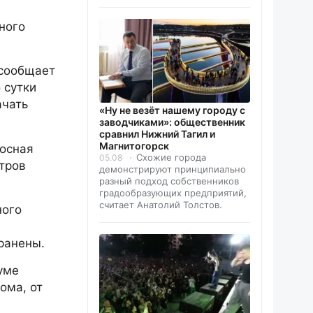
ного
 сообщает
 сутки
ачать
«Ну не везёт нашему городу с
заводчиками»: общественник
сравнил Нижний Тагил и
Магнитогорск
сосная
Схожие города
05.08
тров
демонстрируют принципиально
разный подход собственников
градообразующих предприятий,
считает Анатолий Толстов.
ного
ранены.
уме
ома, от