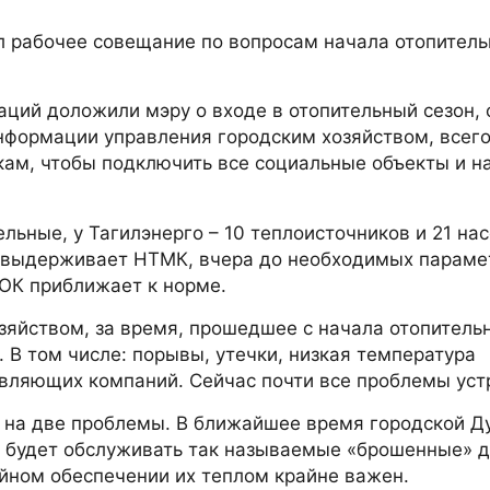
л рабочее совещание по вопросам начала отопитель
ций доложили мэру о входе в отопительный сезон,
нформации управления городским хозяйством, всего
ам, чтобы подключить все социальные объекты и н
льные, у Тагилэнерго – 10 теплоисточников и 21 на
 выдерживает НТМК, вчера до необходимых параме
ГОК приближает к норме.
зяйством, за время, прошедшее с начала отопитель
 В том числе: порывы, утечки, низкая температура
вляющих компаний. Сейчас почти все проблемы уст
 на две проблемы. В ближайшее время городской Д
м будет обслуживать так называемые «брошенные» д
ойном обеспечении их теплом крайне важен.