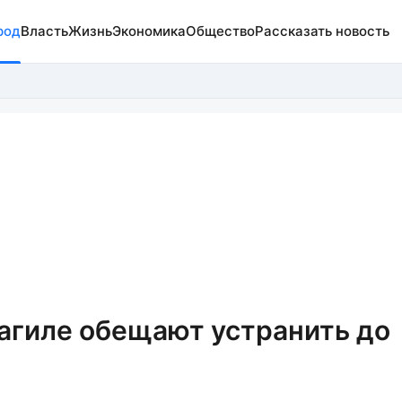
род
Власть
Жизнь
Экономика
Общество
Рассказать новость
агиле обещают устранить до