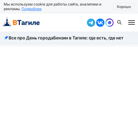
Мы используем cookie для работы сайта, аналитики и
Хорошо
рекламы.
Подробнее
Все про День города
Бензин в Тагиле: где есть, где нет
Все новости
Происшествия
Город
Власть
Жизнь
Экономика
Общество
Рассказать новость