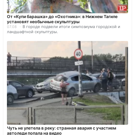
От «Купи барашка» до «Охотника»: в Нижнем Тагиле
установят необычные скульптуры
В городе подвели итоги симпозиума городской и
07.08
ландшафтной скульптуры.
Чуть не улетела в реку: странная авария с участием
автоледи попала на видео