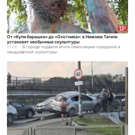
От «Купи барашка» до «Охотника»: в Нижнем Тагиле
установят необычные скульптуры
В городе подвели итоги симпозиума городской и
07.08
ландшафтной скульптуры.