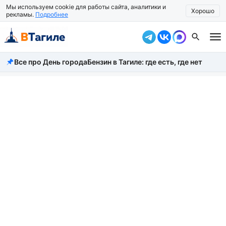
Мы используем cookie для работы сайта, аналитики и
Хорошо
рекламы.
Подробнее
Все про День города
Бензин в Тагиле: где есть, где нет
Все новости
Происшествия
Город
Власть
Жизнь
Экономика
Общество
Рассказать новость