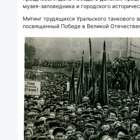
музея-заповедника и городского историчес
Митинг трудящихся Уральского танкового з
посвященный Победе в Великой Отечественн