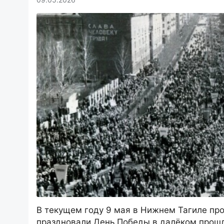
В текущем году 9 мая в Нижнем Тагиле про
праздновали День Победы в далёком прош