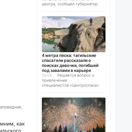
центра, сообщил губернатор.
4 метра песка: тагильские
спасатели рассказали о
поисках девочки, погибшей
под завалами в карьере
Решается вопрос о
06.08
привлечении
специалистов «Центроспаса».
заповедник,
мним, как
ильского