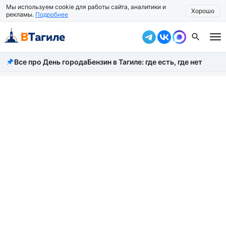
Мы используем cookie для работы сайта, аналитики и
Хорошо
рекламы.
Подробнее
Все про День города
Бензин в Тагиле: где есть, где нет
Все новости
Происшествия
Город
Власть
Жизнь
Экономика
Общество
Рассказать новость