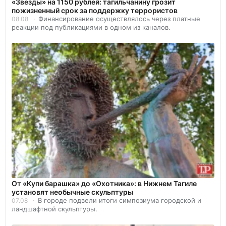
«Звезды» на 1150 рублей: тагильчанину грозит
пожизненный срок за поддержку террористов
Финансирование осуществлялось через платные
08.08
реакции под публикациями в одном из каналов.
От «Купи барашка» до «Охотника»: в Нижнем Тагиле
установят необычные скульптуры
В городе подвели итоги симпозиума городской и
07.08
ландшафтной скульптуры.