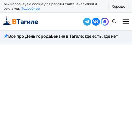
Мы используем cookie для работы сайта, аналитики и
Хорошо
рекламы.
Подробнее
Все про День города
Бензин в Тагиле: где есть, где нет
Все новости
Происшествия
Город
Власть
Жизнь
Экономика
Общество
Рассказать новость