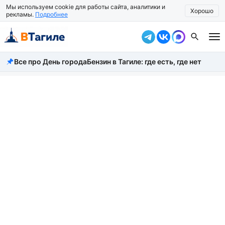
Мы используем cookie для работы сайта, аналитики и
Хорошо
рекламы.
Подробнее
Все про День города
Бензин в Тагиле: где есть, где нет
Все новости
Происшествия
Город
Власть
Жизнь
Экономика
Общество
Рассказать новость