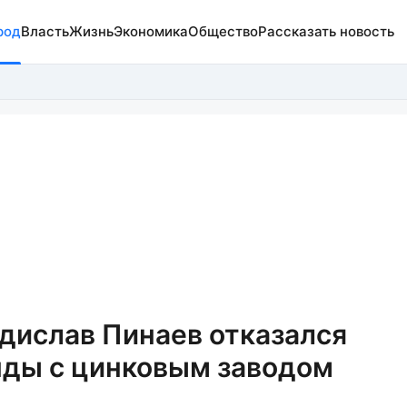
род
Власть
Жизнь
Экономика
Общество
Рассказать новость
дислав Пинаев отказался
нды с цинковым заводом