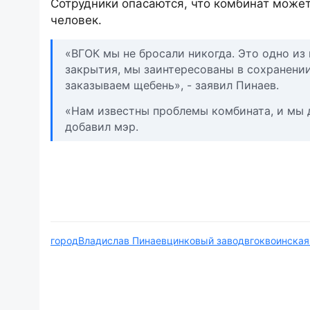
Сотрудники опасаются, что комбинат может
человек.
«ВГОК мы не бросали никогда. Это одно из
закрытия, мы заинтересованы в сохранени
заказываем щебень», - заявил Пинаев.
«Нам известны проблемы комбината, и мы де
добавил мэр.
город
Владислав Пинаев
цинковый завод
вгок
воинская