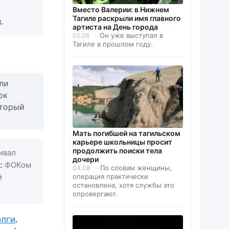
Вместо Валерии: в Нижнем
Тагиле раскрыли имя главного
.
артиста на День города
Он уже выступал в
05.08
Тагиле в прошлом году.
ли
ок
оторый
Мать погибшей на тагильском
карьере школьницы просит
продолжить поиски тела
ивал
дочери
 с ФОКом
По словам женщины,
04.08
й
операция практически
остановлена, хотя службы это
опровергают.
олги
.