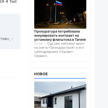
ся 4 тыс
Прокуратура потребовала
аннулировать контракт на
тив», -
установку флагштока в Тагиле
Суд уже наложил арест
03.08
на счета «Тагилдорстроя» и его
субподрядчика «Горсвет-
Сервис».
НОВОЕ