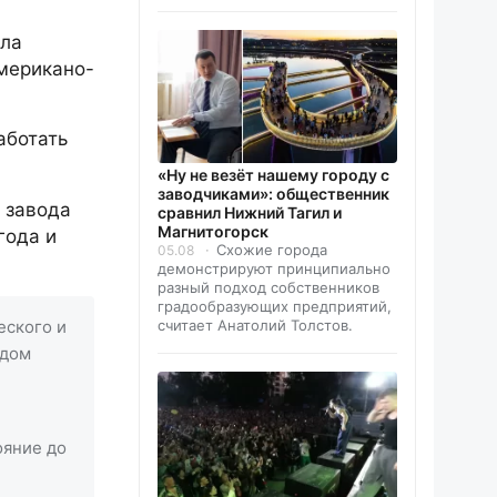
ила
мерикано-
аботать
«Ну не везёт нашему городу с
заводчиками»: общественник
 завода
сравнил Нижний Тагил и
Магнитогорск
года и
Схожие города
05.08
демонстрируют принципиально
разный подход собственников
градообразующих предприятий,
еского и
считает Анатолий Толстов.
идом
ояние до