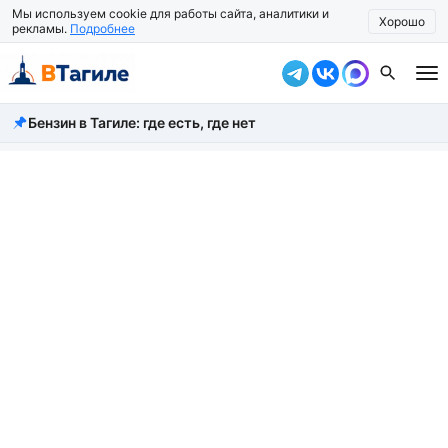
Мы используем cookie для работы сайта, аналитики и
Хорошо
рекламы.
Подробнее
Бензин в Тагиле: где есть, где нет
Все новости
Происшествия
Город
Власть
Жизнь
Экономика
Общество
Рассказать новость