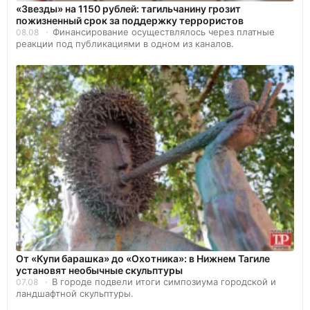
«Звезды» на 1150 рублей: тагильчанину грозит
пожизненный срок за поддержку террористов
Финансирование осуществлялось через платные
08.08
реакции под публикациями в одном из каналов.
От «Купи барашка» до «Охотника»: в Нижнем Тагиле
установят необычные скульптуры
В городе подвели итоги симпозиума городской и
07.08
ландшафтной скульптуры.