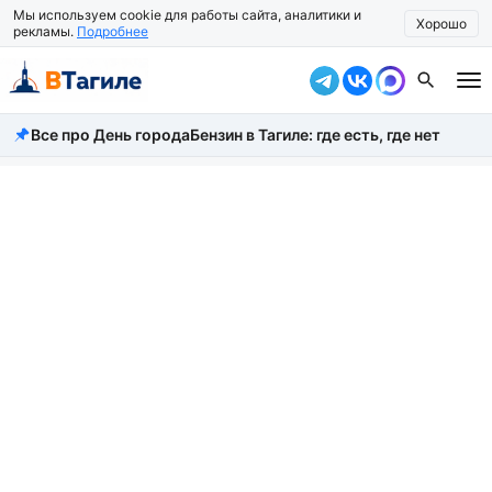
Мы используем cookie для работы сайта, аналитики и
Хорошо
рекламы.
Подробнее
Все про День города
Бензин в Тагиле: где есть, где нет
Все новости
Происшествия
Город
Власть
Жизнь
Экономика
Общество
Рассказать новость