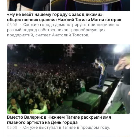
«Ну не везёт нашему городу с заводчиками»:
общественник сравнил Нижний Тагил и Магнитогорск
Схожие города демонстрируют принципиально
05.08
разный подход собственников градообразующих
предприятий, считает Анатолий Толстов.
Вместо Валерии: в Нижнем Тагиле раскрыли имя
главного артиста на День города
Он уже выступал в Тагиле в прошлом году.
05.08