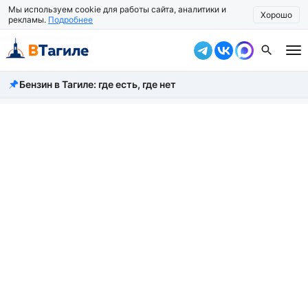
Мы используем cookie для работы сайта, аналитики и
Хорошо
рекламы.
Подробнее
Бензин в Тагиле: где есть, где нет
Все новости
Происшествия
Город
Власть
Жизнь
Экономика
Общество
Рассказать новость