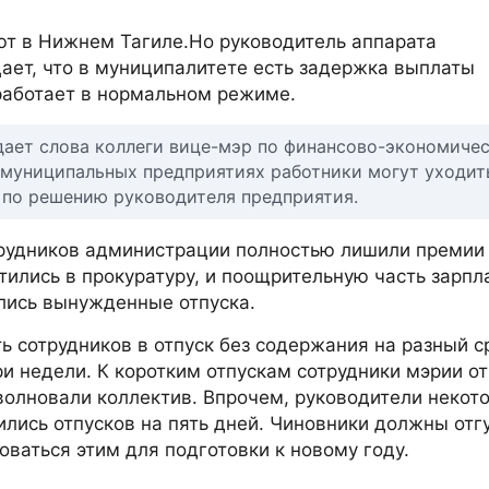
т в Нижнем Тагиле.Но руководитель аппарата
ает, что в муниципалитете есть задержка выплаты
 работает в нормальном режиме.
дает слова коллеги вице-мэр по финансово-экономиче
 муниципальных предприятиях работники могут уходит
т по решению руководителя предприятия.
трудников администрации полностью лишили премии 
тились в прокуратуру, и поощрительную часть зарпл
лись вынужденные отпуска.
сотрудников в отпуск без содержания на разный с
и недели. К коротким отпускам сотрудники мэрии о
волновали коллектив. Впрочем, руководители некот
лись отпусков на пять дней. Чиновники должны отгу
ваться этим для подготовки к новому году.