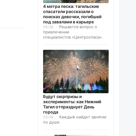
4 метра песка: тагильские
спасатели рассказали о
поисках девочки, погибшей
под завалами в карьере
Решается вопрос о
06.08
привлечении
специалистов «Центроспаса».
Будут сюрпризы и
эксперименты: как Нижний
Тагил отпразднует День
города
Каждый найдет занятие
05.08
по душе.