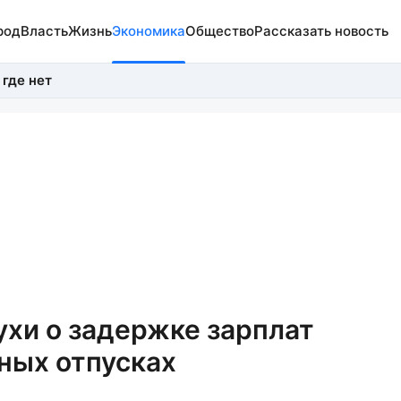
род
Власть
Жизнь
Экономика
Общество
Рассказать новость
 где нет
ухи о задержке зарплат
ных отпусках