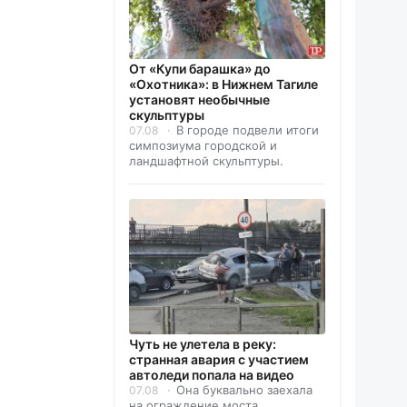
От «Купи барашка» до
«Охотника»: в Нижнем Тагиле
установят необычные
скульптуры
В городе подвели итоги
07.08
симпозиума городской и
ландшафтной скульптуры.
Чуть не улетела в реку:
странная авария с участием
автоледи попала на видео
Она буквально заехала
07.08
на ограждение моста.