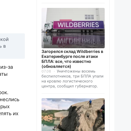
ской
ь в
Загорелся склад Wildberries в
Екатеринбурге после атаки
БПЛА: все, что известно
(обновляется)
из-за
Уничтожены восемь
07.08
аты
беспилотников, три БПЛА упали
на кровлю логистического
центра, сообщил губернатор.
рок.
тнеслись
орых
лять их