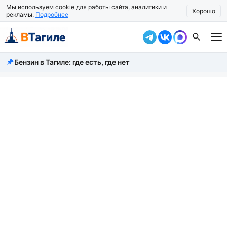
Мы используем cookie для работы сайта, аналитики и
Хорошо
рекламы.
Подробнее
Бензин в Тагиле: где есть, где нет
Все новости
Происшествия
Город
Власть
Жизнь
Экономика
Общество
Рассказать новость