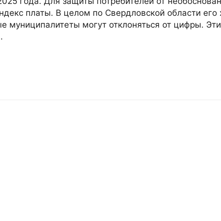
025 года. Для защиты потребителей от необоснова
декс платы. В целом по Свердловской области его 
ные муниципалитеты могут отклоняться от цифры. Эт
.