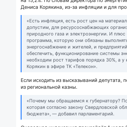
на 15,2%. По словам директора по энергети
Дениса Корякина, из-за инфляции и для п
«Есть инфляция, есть рост цен на материалы
допустим, для ресурсоснабжающих организ
природного газа и электроэнергии. И плю
программа, которую они обязаны выполнять
энергоснабжение и жителей, и предприятий 
обеспечить, функционирование системы эн
необходим рост тарифов порядка 30%, а у
Корякин в эфире ТК «Телекон».
Если исходить из высказываний депутата, 
из региональной казны.
«Почему мы обращаемся к губернатору? Пот
которая согласно закону Свердловской обл
бюджета», — добавил парламентарий.