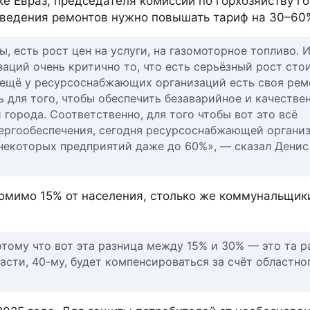
ке Евраз, председателя комиссии по горхозяйству 
роведения ремонтов нужно повышать тариф на 30–60
, есть рост цен на услуги, на газомоторное топливо. И
аций очень критично то, что есть серьёзный рост сто
с ещё у ресурсоснабжающих организаций есть своя рем
 для того, чтобы обеспечить безаварийное и качестве
города. Соответственно, для того чтобы вот это всё
ергообеспечения, сегодня ресурсоснабжающей органи
 некоторых предприятий даже до 60%», — сказал Денис
помимо 15% от населения, столько же коммунальщик
ому что вот эта разница между 15% и 30% — это та р
асти, 40-му, будет компенсироваться за счёт областно