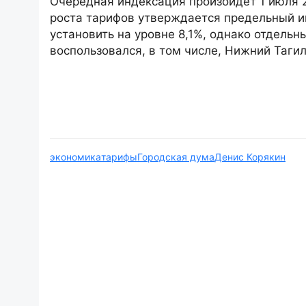
Очередная индексация произойдёт 1 июля 2
роста тарифов утверждается предельный ин
установить на уровне 8,1%, однако отдель
воспользовался, в том числе, Нижний Тагил
экономика
тарифы
Городская дума
Денис Корякин