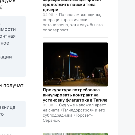
гордумы
продолжить поиски тела
%.
дочери
По словам женщины,
04.08
операция практически
,
остановлена, хотя службы это
имости
опровергают.
онтная
нное
зации
и получат
Прокуратура потребовала
аннулировать контракт на
установку флагштока в Тагиле
Суд уже наложил арест
03.08
азница,
на счета «Тагилдорстроя» и его
го
субподрядчика «Горсвет-
Сервис».