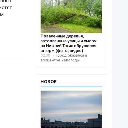
нного
хотят
им
Поваленные деревья,
затопленные улицы и смерч:
на Нижний Тагил обрушился
шторм (фото, видео)
Город оказался в
02.08
эпицентре непогоды.
НОВОЕ