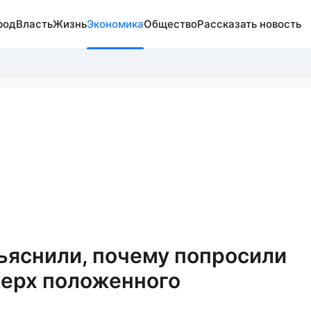
род
Власть
Жизнь
Экономика
Общество
Рассказать новость
ъяснили, почему попросили
верх положенного