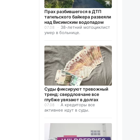
Прах разбившегося в ДТП
тагильского байкера развеяли
над Висимским водопадом
38-летний мотоциклист
07.08
умер в больнице.
Суды фиксируют тревожный
тренд: свердловчане все
глубже увязают в долгах
А кредиторы все
07.08
активнее идут в суды.