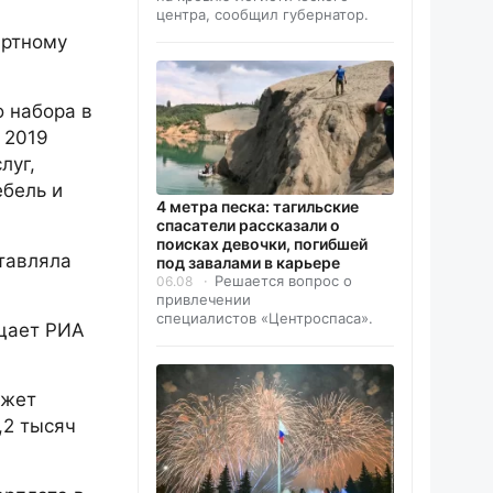
центра, сообщил губернатор.
артному
о набора в
 2019
луг,
ебель и
4 метра песка: тагильские
спасатели рассказали о
поисках девочки, погибшей
тавляла
под завалами в карьере
Решается вопрос о
06.08
привлечении
специалистов «Центроспаса».
бщает РИА
ожет
,2 тысяч