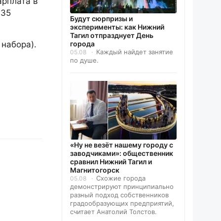
арплата в
,35
Будут сюрпризы и
эксперименты: как Нижний
Тагил отпразднует День
города
 набора).
Каждый найдет занятие
05.08
по душе.
«Ну не везёт нашему городу с
заводчиками»: общественник
сравнил Нижний Тагил и
Магнитогорск
Схожие города
05.08
демонстрируют принципиально
разный подход собственников
градообразующих предприятий,
считает Анатолий Толстов.