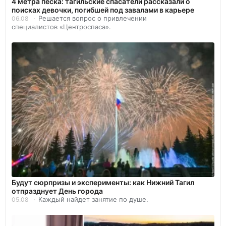
4 метра песка: тагильские спасатели рассказали о
поисках девочки, погибшей под завалами в карьере
Решается вопрос о привлечении
06.08
специалистов «Центроспаса».
Будут сюрпризы и эксперименты: как Нижний Тагил
отпразднует День города
Каждый найдет занятие по душе.
05.08