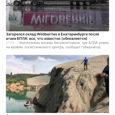
Загорелся склад Wildberries в Екатеринбурге после
атаки БПЛА: все, что известно (обновляется)
Уничтожены восемь беспилотников, три БПЛА упали
07.08
на кровлю логистического центра, сообщил губернатор.