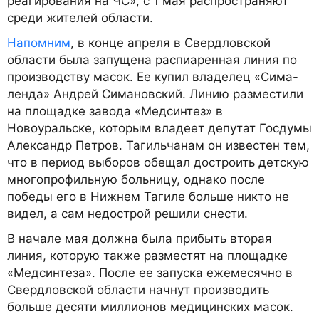
реагирования на ЧС», с 1 мая распространяют
среди жителей области.
Напомним
, в конце апреля в Свердловской
области была запущена распиаренная линия по
производству масок. Ее купил владелец «Сима-
ленда» Андрей Симановский. Линию разместили
на площадке завода «Медсинтез» в
Новоуральске, которым владеет депутат Госдумы
Александр Петров. Тагильчанам он известен тем,
что в период выборов обещал достроить детскую
многопрофильную больницу, однако после
победы его в Нижнем Тагиле больше никто не
видел, а сам недострой решили снести.
В начале мая должна была прибыть вторая
линия, которую также разместят на площадке
«Медсинтеза». После ее запуска ежемесячно в
Свердловской области начнут производить
больше десяти миллионов медицинских масок.