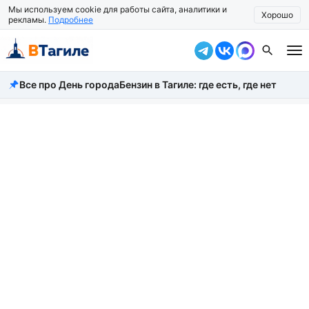
Мы используем cookie для работы сайта, аналитики и
Хорошо
рекламы.
Подробнее
Все про День города
Бензин в Тагиле: где есть, где нет
Все новости
Происшествия
Город
Власть
Жизнь
Экономика
Общество
Рассказать новость