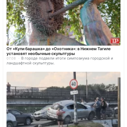
От «Купи барашка» до «Охотника»: в Нижнем Тагиле
установят необычные скульптуры
В городе подвели итоги симпозиума городской и
07.08
ландшафтной скульптуры.