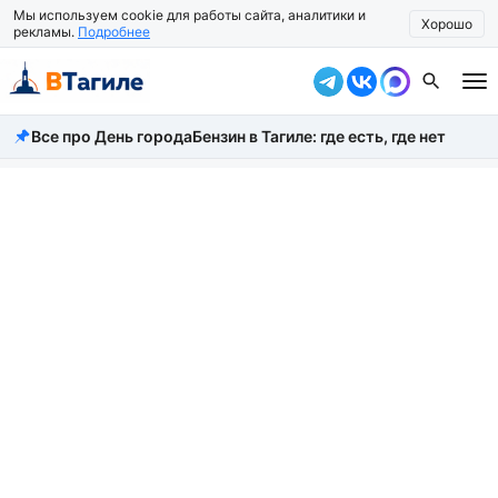
Мы используем cookie для работы сайта, аналитики и
Хорошо
рекламы.
Подробнее
Все про День города
Бензин в Тагиле: где есть, где нет
Все новости
Происшествия
Город
Власть
Жизнь
Экономика
Общество
Рассказать новость