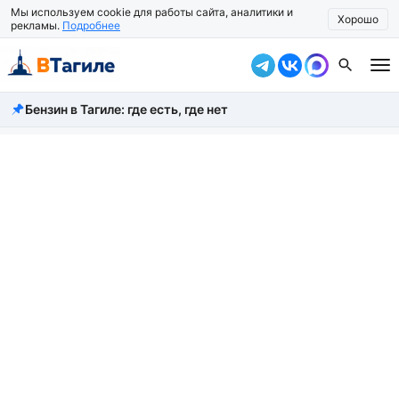
Мы используем cookie для работы сайта, аналитики и
Хорошо
рекламы.
Подробнее
Бензин в Тагиле: где есть, где нет
Все новости
Происшествия
Город
Власть
Жизнь
Экономика
Общество
Рассказать новость