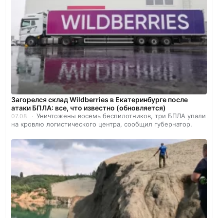
Загорелся склад Wildberries в Екатеринбурге после
атаки БПЛА: все, что известно (обновляется)
Уничтожены восемь беспилотников, три БПЛА упали
07.08
на кровлю логистического центра, сообщил губернатор.