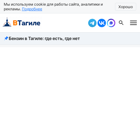
Мы используем cookie для работы сайта, аналитики и
Хорошо
рекламы.
Подробнее
Бензин в Тагиле: где есть, где нет
Все новости
Происшествия
Город
Власть
Жизнь
Экономика
Общество
Рассказать новость