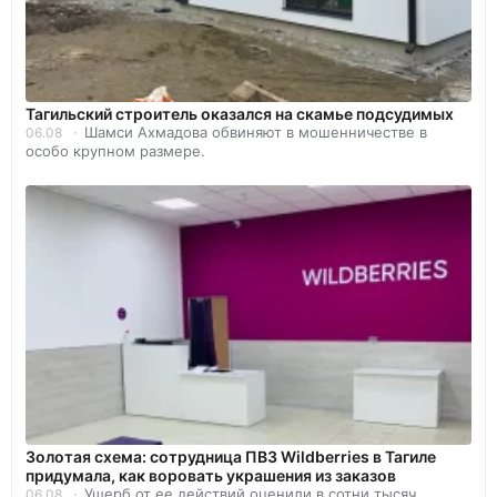
Тагильский строитель оказался на скамье подсудимых
Шамси Ахмадова обвиняют в мошенничестве в
06.08
особо крупном размере.
Золотая схема: сотрудница ПВЗ Wildberries в Тагиле
придумала, как воровать украшения из заказов
Ущерб от ее действий оценили в сотни тысяч
06.08