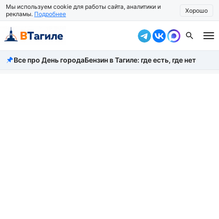
Мы используем cookie для работы сайта, аналитики и
Хорошо
рекламы.
Подробнее
Все про День города
Бензин в Тагиле: где есть, где нет
Все новости
Происшествия
Город
Власть
Жизнь
Экономика
Общество
Рассказать новость