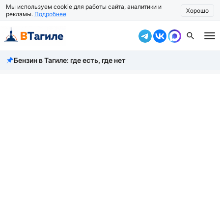
Мы используем cookie для работы сайта, аналитики и
Хорошо
рекламы.
Подробнее
Бензин в Тагиле: где есть, где нет
Все новости
Происшествия
Город
Власть
Жизнь
Экономика
Общество
Рассказать новость