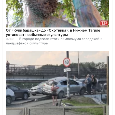
От «Купи барашка» до «Охотника»: в Нижнем Тагиле
установят необычные скульптуры
В городе подвели итоги симпозиума городской и
07.08
ландшафтной скульптуры.