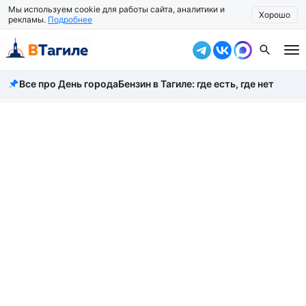
Мы используем cookie для работы сайта, аналитики и
Хорошо
рекламы.
Подробнее
Все про День города
Бензин в Тагиле: где есть, где нет
Все новости
Происшествия
Город
Власть
Жизнь
Экономика
Общество
Рассказать новость