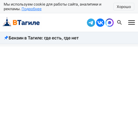
Мы используем cookie для работы сайта, аналитики и
Хорошо
рекламы.
Подробнее
Бензин в Тагиле: где есть, где нет
Все новости
Происшествия
Город
Власть
Жизнь
Экономика
Общество
Рассказать новость