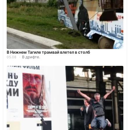
В Нижнем Тагиле трамвай влетел в столб
В дрифте.
05.08