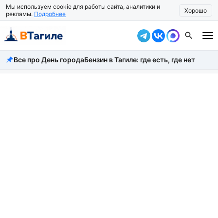
Мы используем cookie для работы сайта, аналитики и
Хорошо
рекламы.
Подробнее
Все про День города
Бензин в Тагиле: где есть, где нет
Все новости
Происшествия
Город
Власть
Жизнь
Экономика
Общество
Рассказать новость