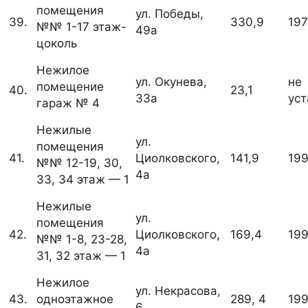
помещения
ул. Победы,
39.
330,9
197
№№ 1-17 этаж-
49а
цоколь
Нежилое
ул. Окунева,
не
помещение
40.
23,1
33а
ус
гараж № 4
Нежилые
ул.
помещения
41.
Циолковского,
141,9
19
№№ 12-19, 30,
4а
33, 34 этаж — 1
Нежилые
ул.
помещения
42.
Циолковского,
169,4
19
№№ 1-8, 23-28,
4а
31, 32 этаж — 1
Нежилое
ул. Некрасова,
43.
одноэтажное
289, 4
199
6