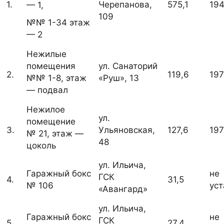
1.
Черепанова,
575,1
19
— 1,
109
№№ 1-34 этаж
— 2
Нежилые
помещения
ул. Санаторий
2.
119,6
19
№№ 1-8, этаж
«Руш», 13
— подвал
Нежилое
ул.
помещение
3.
Ульяновская,
127,6
19
№ 21, этаж —
48
цоколь
ул. Ильича,
Гаражный бокс
не
ГСК
4.
31,5
№ 106
ус
«Авангард»
ул. Ильича,
Гаражный бокс
не
ГСК
5.
27,4