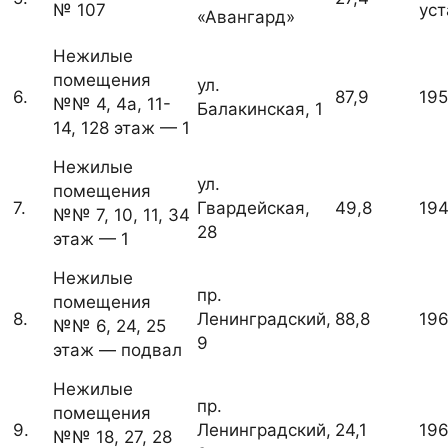
№ 107
ус
«Авангард»
Нежилые
помещения
ул.
6.
87,9
19
№№ 4, 4а, 11-
Балакинская, 1
14, 128 этаж — 1
Нежилые
ул.
помещения
7.
Гвардейская,
49,8
19
№№ 7, 10, 11, 34
28
этаж — 1
Нежилые
пр.
помещения
8.
Ленинградский,
88,8
19
№№ 6, 24, 25
9
этаж — подвал
Нежилые
пр.
помещения
9.
Ленинградский,
24,1
19
№№ 18, 27, 28