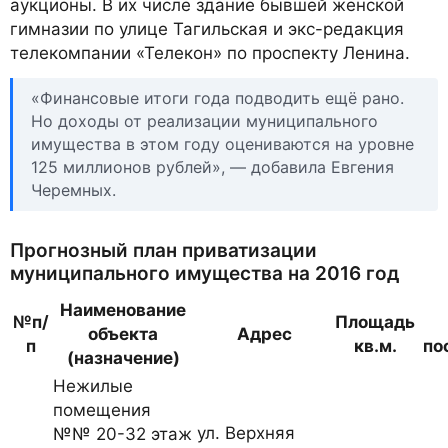
аукционы. В их числе здание бывшей женской
гимназии по улице Тагильская и экс-редакция
телекомпании «Телекон» по проспекту Ленина.
«Финансовые итоги года подводить ещё рано.
Но доходы от реализации муниципального
имущества в этом году оцениваются на уровне
125 миллионов рублей», — добавила Евгения
Черемных.
Прогнозный план приватизации
муниципального имущества на 2016 год
Наименование
№п/
Площадь
объекта
Адрес
п
кв.м.
по
(назначение)
Нежилые
помещения
ул. Верхняя
№№ 20-32 этаж