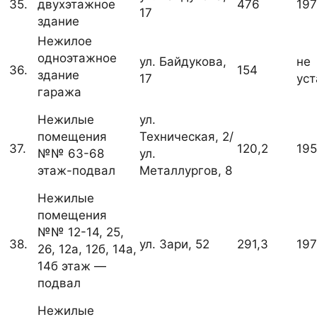
35.
двухэтажное
476
19
17
здание
Нежилое
одноэтажное
ул. Байдукова,
не
36.
154
здание
17
ус
гаража
Нежилые
ул.
помещения
Техническая, 2/
37.
120,2
19
№№ 63-68
ул.
этаж-подвал
Металлургов, 8
Нежилые
помещения
№№ 12-14, 25,
38.
ул. Зари, 52
291,3
19
26, 12а, 12б, 14а,
14б этаж —
подвал
Нежилые