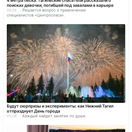
4 метра песка: тагильские спасатели рассказали о
поисках девочки, погибшей под завалами в карьере
Решается вопрос о привлечении
06.08
специалистов «Центроспаса».
Будут сюрпризы и эксперименты: как Нижний Тагил
отпразднует День города
Каждый найдет занятие по душе.
05.08