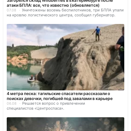
Загорелся склад Wildberries в Екатеринбурге после
атаки БПЛА: все, что известно (обновляется)
Уничтожены восемь беспилотников, три БПЛА упали
07.08
на кровлю логистического центра, сообщил губернатор.
4 метра песка: тагильские спасатели рассказали о
поисках девочки, погибшей под завалами в карьере
Решается вопрос о привлечении
06.08
специалистов «Центроспаса».