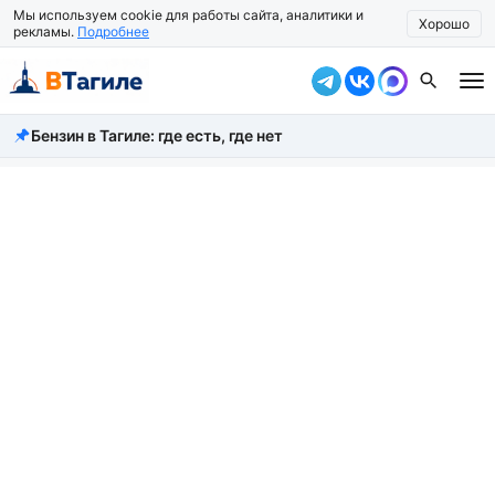
Мы используем cookie для работы сайта, аналитики и
Хорошо
рекламы.
Подробнее
Бензин в Тагиле: где есть, где нет
Все новости
Происшествия
Город
Власть
Жизнь
Экономика
Общество
Рассказать новость