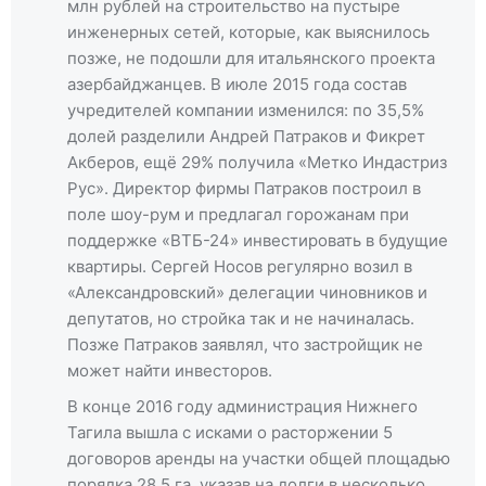
млн рублей на строительство на пустыре
инженерных сетей, которые, как выяснилось
позже, не подошли для итальянского проекта
азербайджанцев. В июле 2015 года состав
учредителей компании изменился: по 35,5%
долей разделили Андрей Патраков и Фикрет
Акберов, ещё 29% получила «Метко Индастриз
Рус». Директор фирмы Патраков построил в
поле шоу-рум и предлагал горожанам при
поддержке «ВТБ-24» инвестировать в будущие
квартиры. Сергей Носов регулярно возил в
«Александровский» делегации чиновников и
депутатов, но стройка так и не начиналась.
Позже Патраков заявлял, что застройщик не
может найти инвесторов.
В конце 2016 году администрация Нижнего
Тагила вышла с исками о расторжении 5
договоров аренды на участки общей площадью
порядка 28,5 га, указав на долги в несколько