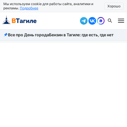
Мы используем cookie для работы сайта, аналитики и
Хорошо
рекламы.
Подробнее
Все про День города
Бензин в Тагиле: где есть, где нет
Все новости
Происшествия
Город
Власть
Жизнь
Экономика
Общество
Рассказать новость