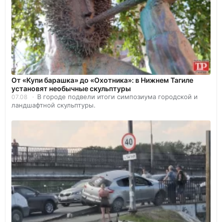
От «Купи барашка» до «Охотника»: в Нижнем Тагиле
установят необычные скульптуры
В городе подвели итоги симпозиума городской и
07.08
ландшафтной скульптуры.