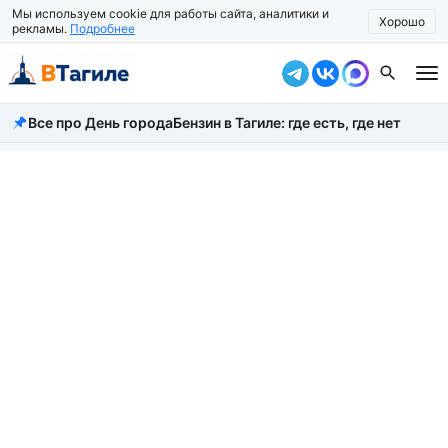
Мы используем cookie для работы сайта, аналитики и
Хорошо
рекламы.
Подробнее
Все про День города
Бензин в Тагиле: где есть, где нет
Все новости
Происшествия
Город
Власть
Жизнь
Экономика
Общество
Рассказать новость