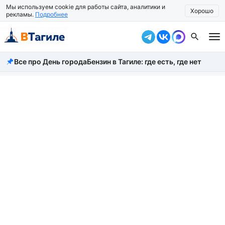
Мы используем cookie для работы сайта, аналитики и
Хорошо
рекламы.
Подробнее
Все про День города
Бензин в Тагиле: где есть, где нет
Все новости
Происшествия
Город
Власть
Жизнь
Экономика
Общество
Рассказать новость