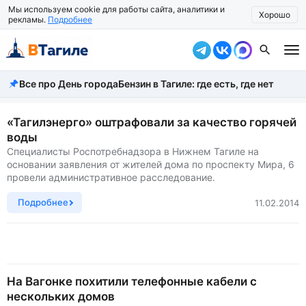
Мы используем cookie для работы сайта, аналитики и
Хорошо
рекламы.
Подробнее
Все про День города
Бензин в Тагиле: где есть, где нет
Все новости
Происшествия
«Тагилэнерго» оштрафовали за качество горячей
воды
Город
Специалисты Роспотребнадзора в Нижнем Тагиле на
основании заявления от жителей дома по проспекту Мира, 6
Власть
провели административное расследование.
Жизнь
Подробнее
11.02.2014
Экономика
Общество
На Вагонке похитили телефонные кабели с
Рассказать новость
нескольких домов