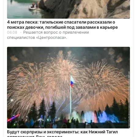
4 метра песка: тагильские спасатели рассказали о
поисках девочки, погибшей под завалами в карьере
Решается вопрос о привлечении
06.08
специалистов «Центроспаса».
Будут сюрпризы и эксперименты: как Нижний Тагил
отпразднует День города