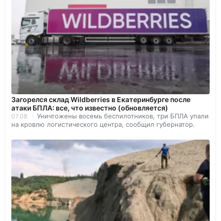
Загорелся склад Wildberries в Екатеринбурге после
атаки БПЛА: все, что известно (обновляется)
Уничтожены восемь беспилотников, три БПЛА упали
07.08
на кровлю логистического центра, сообщил губернатор.