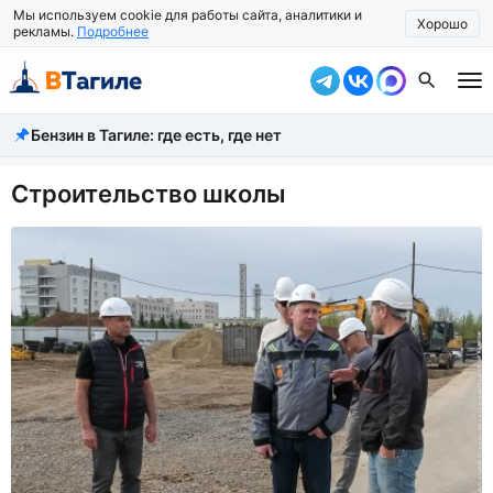
Мы используем cookie для работы сайта, аналитики и
Хорошо
рекламы.
Подробнее
Бензин в Тагиле: где есть, где нет
Все новости
Происшествия
Строительство школы
Город
Власть
Жизнь
Экономика
Общество
Рассказать новость